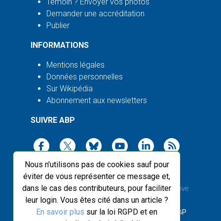
Témoin ? Envoyer vos photos
Demander une accréditation
Publier
INFORMATIONS
Mentions légales
Données personnelles
Sur Wikipédia
Abonnement aux newsletters
SUIVRE ABP
Nous n'utilisons pas de cookies sauf pour
éviter de vous représenter ce message et,
dans le cas des contributeurs, pour faciliter
2003-2026 ©
Agence Bretagne Presse
, sauf Creative
leur login. Vous êtes cité dans un article ?
Commons
En savoir plus
sur la loi RGPD et en
Front-end design :
Breizhek Studio
, Back-end :
ABP