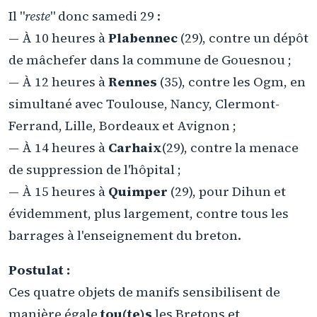
Il "
reste
" donc samedi 29 :
— À 10 heures à
Plabennec
(29), contre un dépôt
de mâchefer dans la commune de Gouesnou ;
— À 12 heures à
Rennes
(35), contre les Ogm, en
simultané avec Toulouse, Nancy, Clermont-
Ferrand, Lille, Bordeaux et Avignon ;
— À 14 heures à
Carhaix
(29), contre la menace
de suppression de l'hôpital ;
— À 15 heures à
Quimper
(29), pour Dihun et
évidemment, plus largement, contre tous les
barrages à l'enseignement du breton.
Postulat :
Ces quatre objets de manifs sensibilisent de
manière égale
tou(te)s
les Bretons et