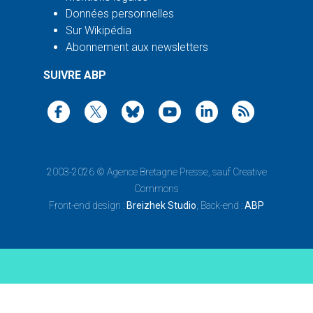
Données personnelles
Sur Wikipédia
Abonnement aux newsletters
SUIVRE ABP
2003-2026 ©
Agence Bretagne Presse
, sauf Creative
Commons
Front-end design :
Breizhek Studio
, Back-end :
ABP