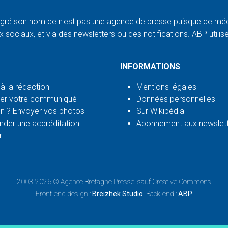
ré son nom ce n'est pas une agence de presse puisque ce médi
 sociaux, et via des newsletters ou des notifications. ABP utilise l
INFORMATIONS
 à la rédaction
Mentions légales
er votre communiqué
Données personnelles
n ? Envoyer vos photos
Sur Wikipédia
der une accréditation
Abonnement aux newslet
r
2003-2026 ©
Agence Bretagne Presse
, sauf Creative Commons
Front-end design :
Breizhek Studio
, Back-end :
ABP