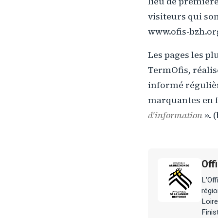
lieu de première
visiteurs qui so
www.ofis-bzh.or
Les pages les pl
TermOfis, réalis
informé régulière
marquantes en fa
d'information
». 
Off
L'Off
régio
Loire
Finis