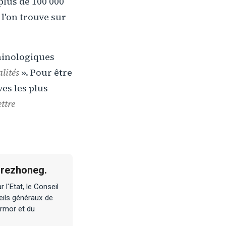
plus de 100 000
 l'on trouve sur
rminologiques
lités
». Pour être
ves les plus
ettre
 Brezhoneg.
 l'Etat, le Conseil
seils généraux de
Armor et du