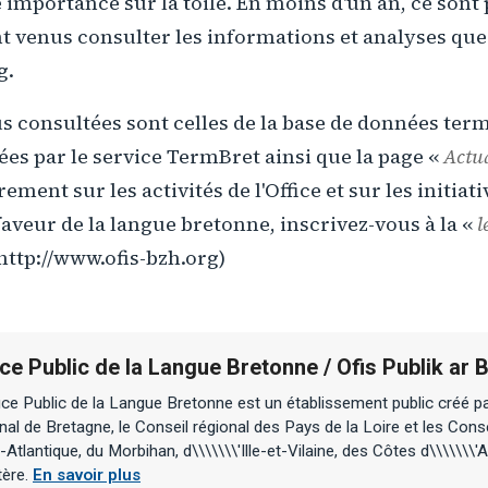
 importance sur la toile. En moins d'un an, ce sont 
nt venus consulter les informations et analyses que
g.
us consultées sont celles de la base de données te
ées par le service TermBret ainsi que la page «
Actua
ment sur les activités de l'Office et sur les initiati
veur de la langue bretonne, inscrivez-vous à la «
l
(http://www.ofis-bzh.org)
ice Public de la Langue Bretonne / Ofis Publik ar
ice Public de la Langue Bretonne est un établissement public créé par
nal de Bretagne, le Conseil régional des Pays de la Loire et les Con
-Atlantique, du Morbihan, d\\\\\\\'Ille-et-Vilaine, des Côtes d\\\\\\\'
tère.
En savoir plus