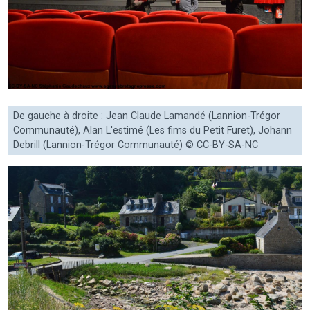
De gauche à droite : Jean Claude Lamandé (Lannion-Trégor
Communauté), Alan L'estimé (Les fims du Petit Furet), Johann
Debrill (Lannion-Trégor Communauté) © CC-BY-SA-NC