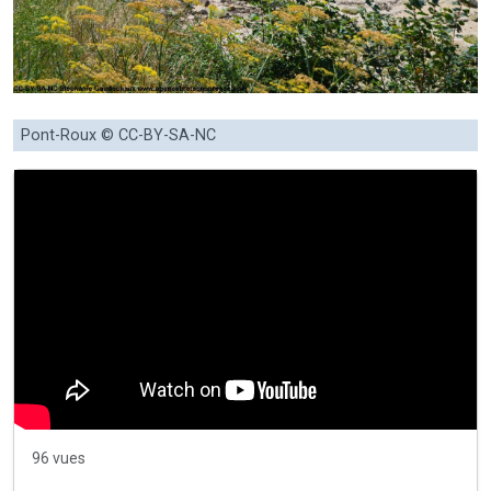
Pont-Roux © CC-BY-SA-NC
96 vues