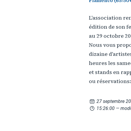
Flamenco (65/50€)
L'association re
édition de son fe
au 29 octobre 20
Nous vous propo
dizaine d'artist
heures les same
et stands en ra
ou réservations:
27 septembre 2
15:26:00
— modi