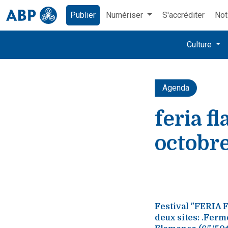
Publier
Numériser
S'accréditer
Not
Culture
Agenda
feria f
octobr
Festival "FERIA 
deux sites: .Ferm