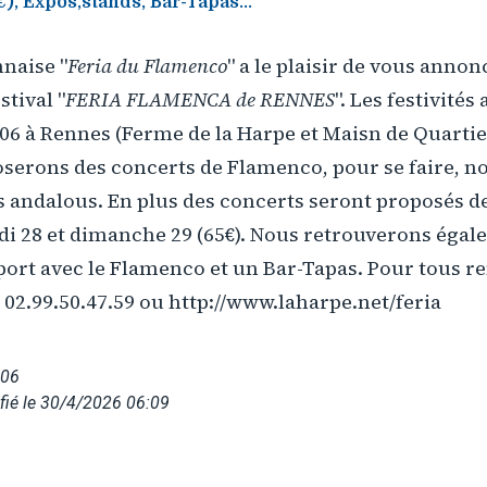
, Expos,stands, Bar-Tapas...
nnaise "
Feria du Flamenco
" a le plaisir de vous anno
stival "
FERIA FLAMENCA de RENNES
". Les festivités
06 à Rennes (Ferme de la Harpe et Maisn de Quartier
serons des concerts de Flamenco, pour se faire, n
es andalous. En plus des concerts seront proposés de
di 28 et dimanche 29 (65€). Nous retrouverons égal
pport avec le Flamenco et un Bar-Tapas. Pour tous 
 02.99.50.47.59 ou http://www.laharpe.net/feria
006
fié le 30/4/2026 06:09