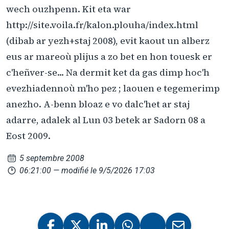
wech ouzhpenn. Kit eta war
http://site.voila.fr/kalon.plouha/index.html
(dibab ar yezh+staj 2008), evit kaout un alberz
eus ar mareoù plijus a zo bet en hon touesk er
c'heñver-se... Na dermit ket da gas dimp hoc'h
evezhiadennoù m'ho pez ; laouen e tegemerimp
anezho. A-benn bloaz e vo dalc'het ar staj
adarre, adalek al Lun 03 betek ar Sadorn 08 a
Eost 2009.
5 septembre 2008
06:21:00
— modifié le 9/5/2026 17:03