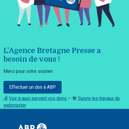
L'Agence Bretagne Presse a
besoin de vous !
Merci pour votre soutien.
Effectuer un don à ABP
💰
Voir à quoi servent vos dons
— 🛠️
Suivre les travaux du
webmaster