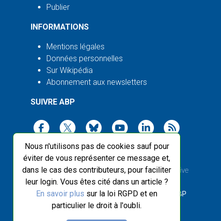
Publier
INFORMATIONS
Mentions légales
Données personnelles
Sur Wikipédia
Abonnement aux newsletters
SUIVRE ABP
Nous n'utilisons pas de cookies sauf pour
éviter de vous représenter ce message et,
dans le cas des contributeurs, pour faciliter
2003-2026 ©
Agence Bretagne Presse
, sauf Creative
leur login. Vous êtes cité dans un article ?
Commons
En savoir plus
sur la loi RGPD et en
Front-end design :
Breizhek Studio
, Back-end :
ABP
particulier le droit à l'oubli.