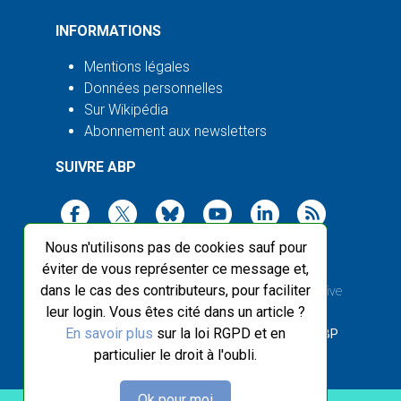
INFORMATIONS
Mentions légales
Données personnelles
Sur Wikipédia
Abonnement aux newsletters
SUIVRE ABP
Nous n'utilisons pas de cookies sauf pour
éviter de vous représenter ce message et,
dans le cas des contributeurs, pour faciliter
2003-2026 ©
Agence Bretagne Presse
, sauf Creative
leur login. Vous êtes cité dans un article ?
Commons
En savoir plus
sur la loi RGPD et en
Front-end design :
Breizhek Studio
, Back-end :
ABP
particulier le droit à l'oubli.
Ok pour moi