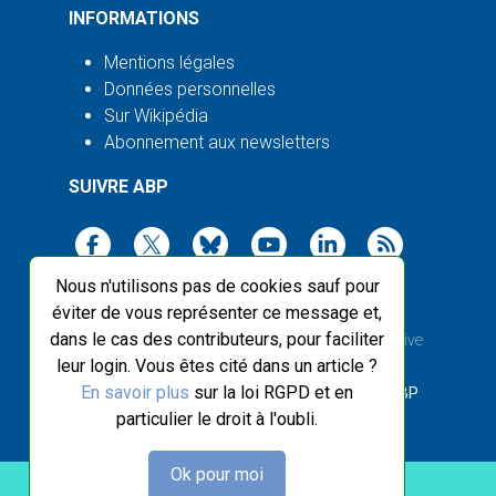
INFORMATIONS
Mentions légales
Données personnelles
Sur Wikipédia
Abonnement aux newsletters
SUIVRE ABP
Nous n'utilisons pas de cookies sauf pour
éviter de vous représenter ce message et,
dans le cas des contributeurs, pour faciliter
2003-2026 ©
Agence Bretagne Presse
, sauf Creative
leur login. Vous êtes cité dans un article ?
Commons
En savoir plus
sur la loi RGPD et en
Front-end design :
Breizhek Studio
, Back-end :
ABP
particulier le droit à l'oubli.
Ok pour moi