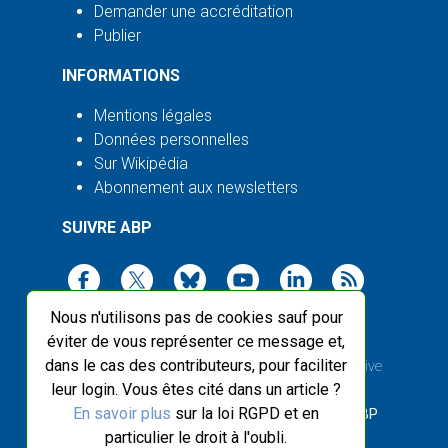
Demander une accréditation
Publier
INFORMATIONS
Mentions légales
Données personnelles
Sur Wikipédia
Abonnement aux newsletters
SUIVRE ABP
Nous n'utilisons pas de cookies sauf pour
éviter de vous représenter ce message et,
dans le cas des contributeurs, pour faciliter
2003-2026 ©
Agence Bretagne Presse
, sauf Creative
leur login. Vous êtes cité dans un article ?
Commons
En savoir plus
sur la loi RGPD et en
Front-end design :
Breizhek Studio
, Back-end :
ABP
particulier le droit à l'oubli.