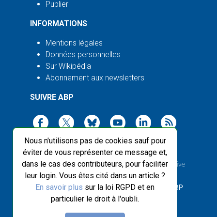
Publier
INFORMATIONS
Mentions légales
Données personnelles
Sur Wikipédia
Abonnement aux newsletters
SUIVRE ABP
Nous n'utilisons pas de cookies sauf pour
éviter de vous représenter ce message et,
dans le cas des contributeurs, pour faciliter
2003-2026 ©
Agence Bretagne Presse
, sauf Creative
leur login. Vous êtes cité dans un article ?
Commons
En savoir plus
sur la loi RGPD et en
Front-end design :
Breizhek Studio
, Back-end :
ABP
particulier le droit à l'oubli.