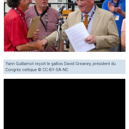
Yann Guillamot reçoit le gallois David Greaney, président du
Congrès celtique © CC-BY-SA-NC