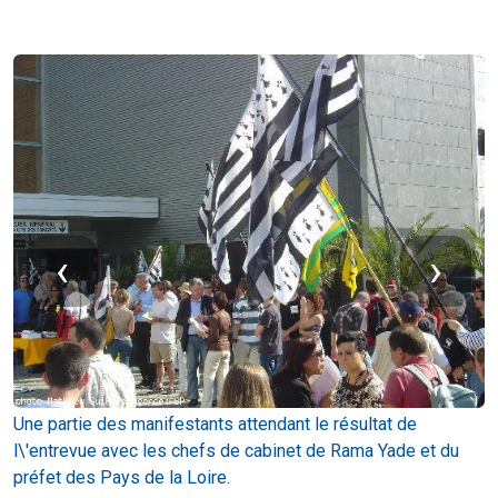
‹
›
Une partie des manifestants attendant le résultat de
Q
l\'entrevue avec les chefs de cabinet de Rama Yade et du
G
préfet des Pays de la Loire.