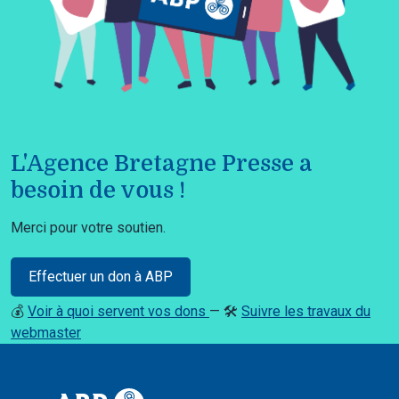
L'Agence Bretagne Presse a
besoin de vous !
Merci pour votre soutien.
Effectuer un don à ABP
💰
Voir à quoi servent vos dons
— 🛠️
Suivre les travaux du
webmaster