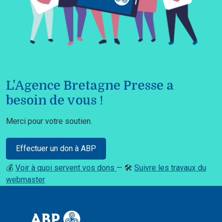
L'Agence Bretagne Presse a
besoin de vous !
Merci pour votre soutien.
Effectuer un don à ABP
💰
Voir à quoi servent vos dons
— 🛠️
Suivre les travaux du
webmaster