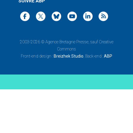
SUIVRE ABP
2003-2026 ©
Agence Bretagne Presse
, sauf Creative
Commons
Front-end design :
Breizhek Studio
, Back-end :
ABP