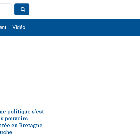
ent
Vidéo
e politique s'est
es pouvoirs
entée en Bretagne
auche