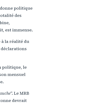
 donne politique
otalité des
bine,
it, est immense.
à la réalité du
s déclarations
 politique, le
 son mensuel
e.
gauche
". Le MRB
tonne devrait