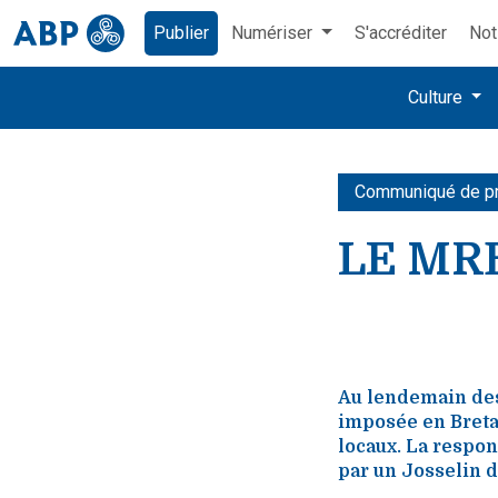
Publier
Numériser
S'accréditer
Not
Culture
Communiqué de p
LE MR
Au lendemain des 
imposée en Bretag
locaux. La respon
par un Josselin d