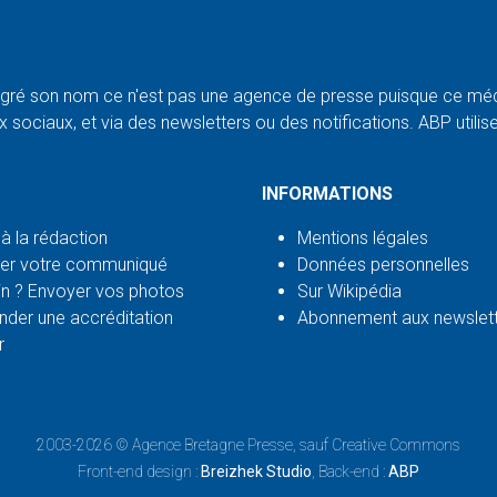
ré son nom ce n'est pas une agence de presse puisque ce médi
 sociaux, et via des newsletters ou des notifications. ABP utilise l
INFORMATIONS
 à la rédaction
Mentions légales
er votre communiqué
Données personnelles
n ? Envoyer vos photos
Sur Wikipédia
der une accréditation
Abonnement aux newslet
r
2003-2026 ©
Agence Bretagne Presse
, sauf Creative Commons
Front-end design :
Breizhek Studio
, Back-end :
ABP