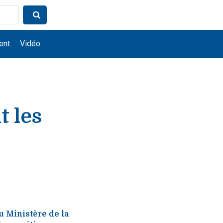
ent
Vidéo
t les
u Ministère de la