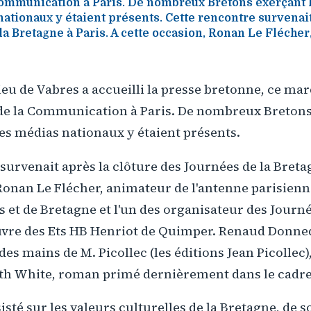
 Communication à Paris. De nombreux Bretons exerçant 
ationaux y étaient présents. Cette rencontre survenait
a Bretagne à Paris. A cette occasion, Ronan Le Flécher
 de Vabres a accueilli la presse bretonne, ce mar
t de la Communication à Paris. De nombreux Bretons
es médias nationaux y étaient présents.
survenait après la clôture des Journées de la Bretag
Ronan Le Flécher, animateur de l'antenne parisienn
 et de Bretagne et l'un des organisateur des Journé
vre des Ets HB Henriot de Quimper. Renaud Donned
es mains de M. Picollec (les éditions Jean Picollec)
h White, roman primé dernièrement dans le cadre 
sisté sur les valeurs culturelles de la Bretagne, de 