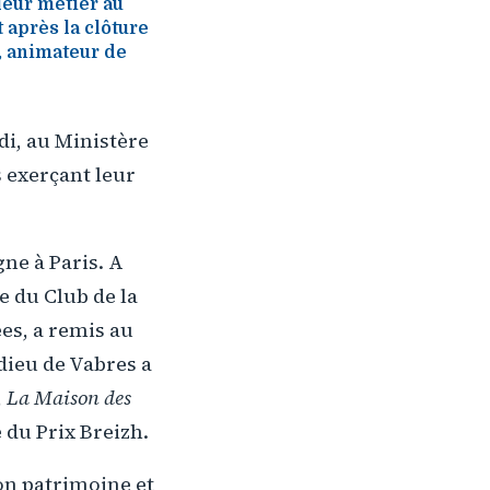
leur métier au
 après la clôture
, animateur de
di, au Ministère
 exerçant leur
ne à Paris. A
e du Club de la
es, a remis au
ieu de Vabres a
,
La Maison des
du Prix Breizh.
son patrimoine et