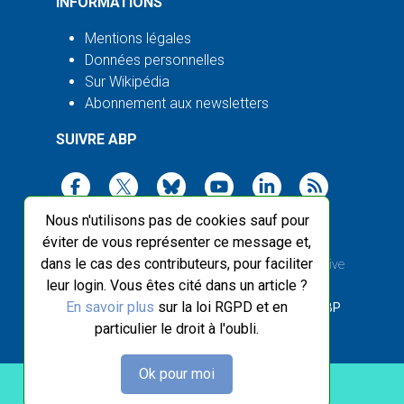
INFORMATIONS
Mentions légales
Données personnelles
Sur Wikipédia
Abonnement aux newsletters
SUIVRE ABP
Nous n'utilisons pas de cookies sauf pour
éviter de vous représenter ce message et,
dans le cas des contributeurs, pour faciliter
2003-2026 ©
Agence Bretagne Presse
, sauf Creative
leur login. Vous êtes cité dans un article ?
Commons
En savoir plus
sur la loi RGPD et en
Front-end design :
Breizhek Studio
, Back-end :
ABP
particulier le droit à l'oubli.
Ok pour moi