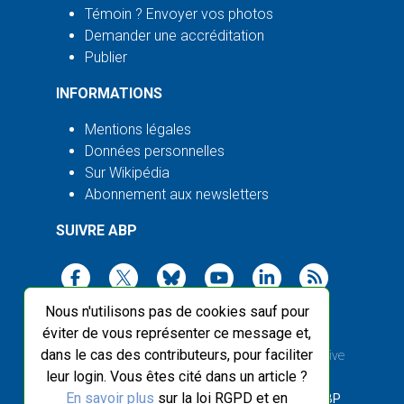
Témoin ? Envoyer vos photos
Demander une accréditation
Publier
INFORMATIONS
Mentions légales
Données personnelles
Sur Wikipédia
Abonnement aux newsletters
SUIVRE ABP
Nous n'utilisons pas de cookies sauf pour
éviter de vous représenter ce message et,
dans le cas des contributeurs, pour faciliter
2003-2026 ©
Agence Bretagne Presse
, sauf Creative
leur login. Vous êtes cité dans un article ?
Commons
En savoir plus
sur la loi RGPD et en
Front-end design :
Breizhek Studio
, Back-end :
ABP