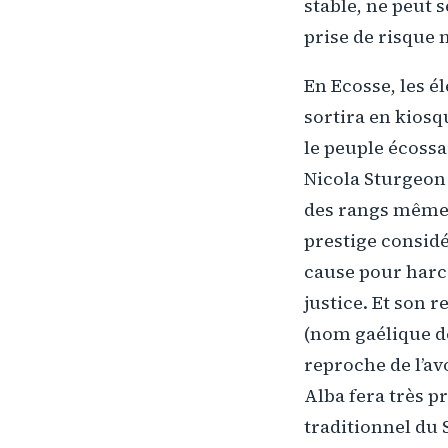
stable, ne peut 
prise de risque
En Ecosse, les él
sortira en kiosq
le peuple écossa
Nicola Sturgeon 
des rangs même 
prestige considé
cause pour harcè
justice. Et son r
(nom gaélique de
reproche de l’av
Alba fera très p
traditionnel du 