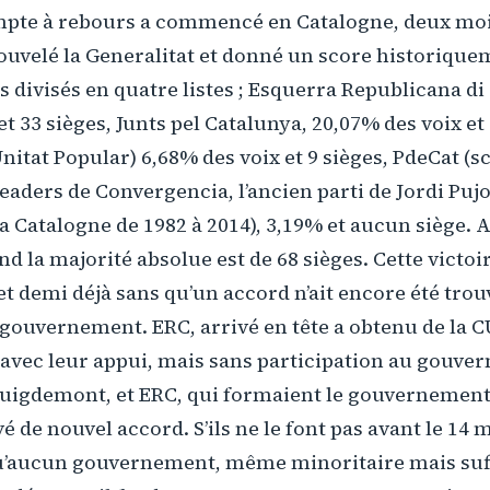
ompte à rebours a commencé en Catalogne, deux moi
nouvelé la Generalitat et donné un score historiqu
 divisés en quatre listes ; Esquerra Republicana di
et 33 sièges, Junts pel Catalunya, 20,07% des voix et
nitat Popular) 6,68% des voix et 9 sièges, PdeCat (s
eaders de Convergencia, l’ancien parti de Jordi Pujo
la Catalogne de 1982 à 2014), 3,19% et aucun siège. 
nd la majorité absolue est de 68 sièges. Cette victoi
 et demi déjà sans qu’un accord n’ait encore été tr
 gouvernement. ERC, arrivé en tête a obtenu de la 
vec leur appui, mais sans participation au gouver
Puigdemont, et ERC, qui formaient le gouvernement 
é de nouvel accord. S’ils ne le font pas avant le 14 
qu’aucun gouvernement, même minoritaire mais s