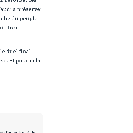
 faudra préserver
arche du peuple
au droit
e duel final
se. Et pour cela
 d'un collectif de