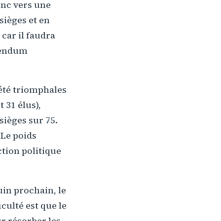
onc vers une
sièges et en
car il faudra
erendum
 été triomphales
 31 élus),
 sièges sur 75.
 Le poids
ction politique
uin prochain, le
culté est que le
r résorber les