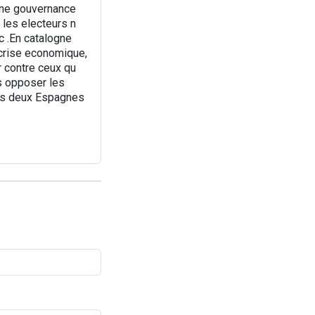
 une gouvernance
 les electeurs n
c .En catalogne
crise economique,
r contre ceux qu
as opposer les
des deux Espagnes