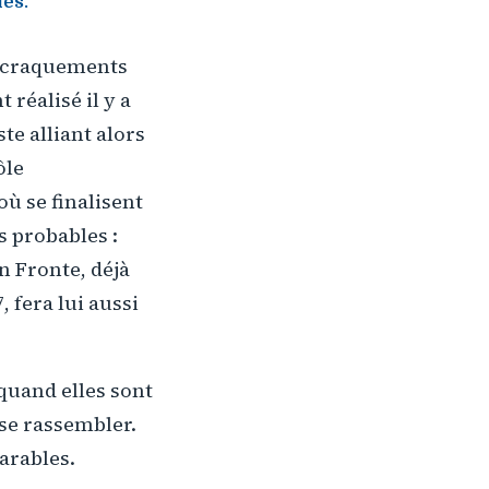
les.
es craquements
 réalisé il y a
te alliant alors
ôle
où se finalisent
s probables :
n Fronte, déjà
 fera lui aussi
 quand elles sont
 se rassembler.
arables.