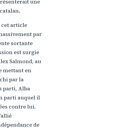
présenterait une
catalan.
cet article
 massivement par
ente sortante
sion est surgie
Alex Salmond, au
e mettant en
chi par la
u parti, Alba
 parti auquel il
es contre lui.
allié
’indépendance de