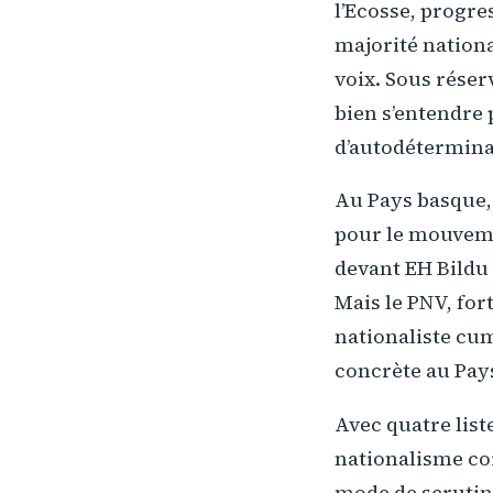
l’Ecosse, progre
majorité nationa
voix. Sous réser
bien s’entendre
d’autodétermina
Au Pays basque, 
pour le mouvemen
devant EH Bildu (
Mais le PNV, for
nationaliste cum
concrète au Pay
Avec quatre list
nationalisme cor
mode de scrutin 