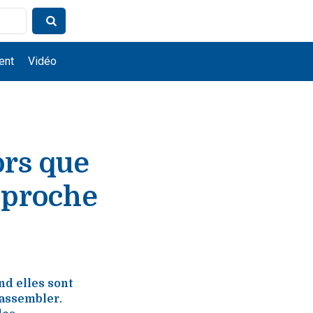
ent
Vidéo
ors que
approche
nd elles sont
rassembler.