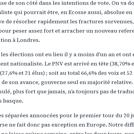
sse de son côté dans les intentions de vote. On va d
liste qui pourrait être, en Ecosse aussi, absolue en 
ve de résorber rapidement les fractures survenues, 
 pour peser assez fort et arracher un nouveau ref
tion à Londres.
les élections ont eu lieu il y a moins d’un an et ont
t nationaliste. Le PNV est arrivé en tête (38,70% et
27,6% et 21 élus) ; soit au total 66,6% des voix et 52
t de son avance, gouverne seul en majorité relative.
ulé, plus fort que jamais, n’a toujours pas de tradu
s basque.
es séparées annoncées pour le premier tour du 20 j
se ne fait donc pas exception en Europe. Notre diffi
ne laisse qu’une semaine, entre les deux tours, pou