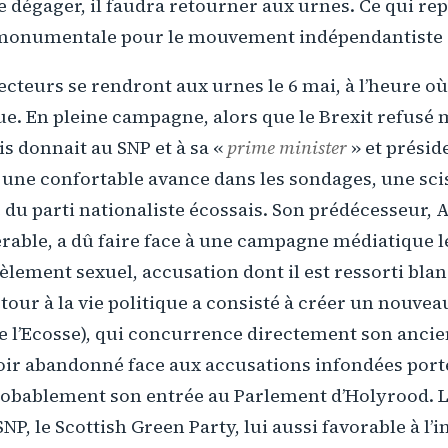
se dégager, il faudra retourner aux urnes. Ce qui re
 monumentale pour le mouvement indépendantiste 
ecteurs se rendront aux urnes le 6 mai, à l’heure où 
ue. En pleine campagne, alors que le Brexit refusé
is donnait au SNP et à sa «
prime minister
» et présid
une confortable avance dans les sondages, une scis
du parti nationaliste écossais. Son prédécesseur, 
rable, a dû faire face à une campagne médiatique l
lement sexuel, accusation dont il est ressorti blan
etour à la vie politique a consisté à créer un nouvea
 l’Ecosse), qui concurrence directement son ancien
oir abandonné face aux accusations infondées porté
robablement son entrée au Parlement d’Holyrood. L’
SNP, le Scottish Green Party, lui aussi favorable à l