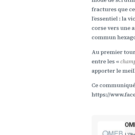
fractures que ce
l’essentiel : la
corse vers une a
commun hexago
Au premier tour 
entre les «
champ
apporter le meil
Ce communiqué e
https://www.fac
OM
L'Obs