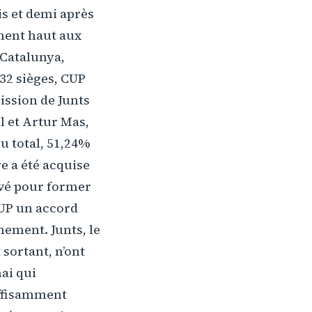
s et demi après
ement haut aux
 Catalunya,
 32 sièges, CUP
cission de Junts
l et Artur Mas,
Au total, 51,24%
re a été acquise
ouvé pour former
CUP un accord
nement. Junts, le
sortant, n’ont
mai qui
uffisamment