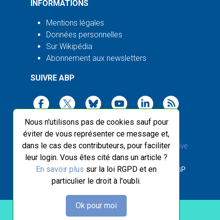
INFORMATIONS
Mentions légales
Données personnelles
Sur Wikipédia
Abonnement aux newsletters
SUIVRE ABP
Nous n'utilisons pas de cookies sauf pour
éviter de vous représenter ce message et,
dans le cas des contributeurs, pour faciliter
2003-2026 ©
Agence Bretagne Presse
, sauf Creative
leur login. Vous êtes cité dans un article ?
Commons
En savoir plus
sur la loi RGPD et en
Front-end design :
Breizhek Studio
, Back-end :
ABP
particulier le droit à l'oubli.
Ok pour moi