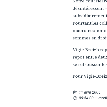
Notre courriel r
désintéressent – 
subsidiairement
Pourtant les col
macro-économique
sommes en droit
Vigie-Breizh rap
repos entre deux
se retrousser l
Pour Vigie-Brei
11 avril 2006
09:54:00
— modif