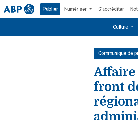
Publier
Numériser
S'accréditer
Not
Culture
Communiqué de p
Affaire
front d
régiona
admini