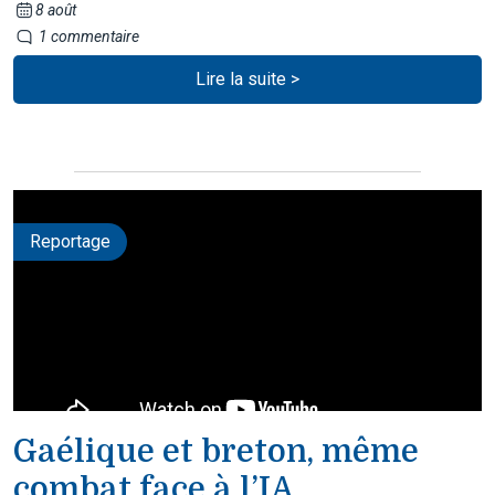
8 août
1 commentaire
Lire la suite >
Reportage
Gaélique et breton, même
combat face à l’IA