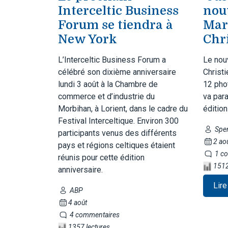
Interceltic Business
nou
Forum se tiendra à
Mar
New York
Chr
L’Interceltic Business Forum a
Le nou
célébré son dixième anniversaire
Christi
lundi 3 août à la Chambre de
12 pho
commerce et d’industrie du
va para
Morbihan, à Lorient, dans le cadre du
édition
Festival Interceltique. Environ 300
Sper
participants venus des différents
2 ao
pays et régions celtiques étaient
1 co
réunis pour cette édition
1512
anniversaire.
Lire
ABP
4 août
4 commentaires
1357 lectures