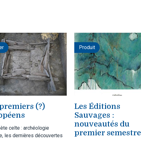
er
Produit
premiers (?)
Les Éditions
opéens
Sauvages :
nouveautés du
ète celte : archéologie
premier semestre
ue, les dernières découvertes