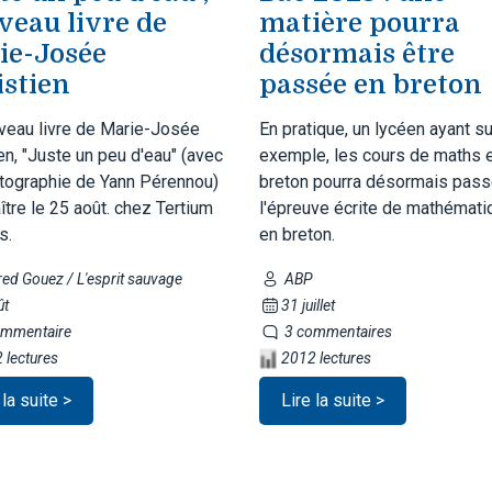
veau livre de
matière pourra
ie-Josée
désormais être
istien
passée en breton
veau livre de Marie-Josée
En pratique, un lycéen ayant sui
en, "Juste un peu d'eau" (avec
exemple, les cours de maths 
tographie de Yann Pérennou)
breton pourra désormais pass
ître le 25 août. chez Tertium
l'épreuve écrite de mathémat
s.
en breton.
ed Gouez / L'esprit sauvage
ABP
ût
31 juillet
mmentaire
3 commentaires
 lectures
2012 lectures
 la suite >
Lire la suite >