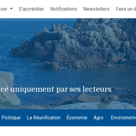
iser
S'accréditer
Notifications
Newsletters
Faire un 
cé uniquement par ses lecteurs
Politique
La Réunification
Économie
Agro
Environnem