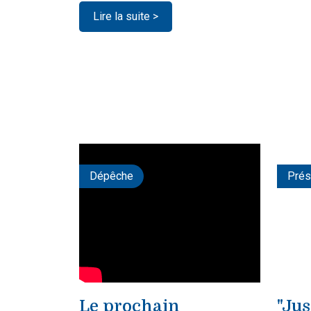
Lire la suite >
Dépêche
Prés
Le prochain
"Jus