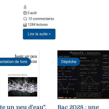
5 août
10 commentaires
1284 lectures
Lire la suite >
entation de livre
Dépêche
te un peu d'eau",
Bac 2028 : une