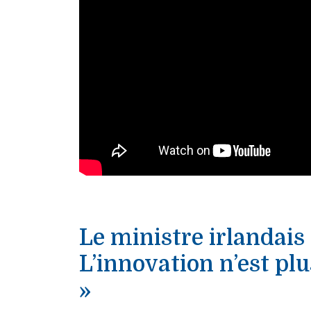
Le ministre irlandais
L’innovation n’est pl
»