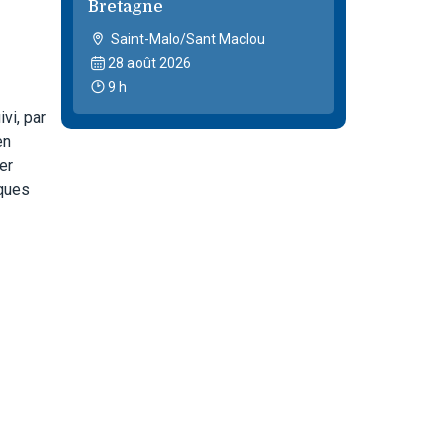
Bretagne
Saint-Malo/Sant Maclou
28 août 2026
9 h
vi, par
en
er
iques