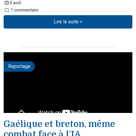
8 août
1 commentaire
Lire la suite >
Reportage
Gaélique et breton, même
combat face à l’IA