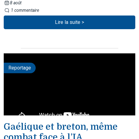
8 août
1 commentaire
Lire la suite >
Reportage
Gaélique et breton, même
combat face à l’IA