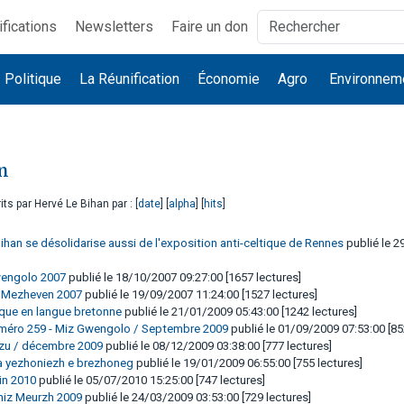
ifications
Newsletters
Faire un don
Politique
La Réunification
Économie
Agro
Environnem
n
its par Hervé Le Bihan par : [
date
] [
alpha
] [
hits
]
ihan se désolidarise aussi de l'exposition anti-celtique de Rennes
publié le 2
wengolo 2007
publié le 18/10/2007 09:27:00 [1657 lectures]
 - Mezheven 2007
publié le 19/09/2007 11:24:00 [1527 lectures]
tique en langue bretonne
publié le 21/01/2009 05:43:00 [1242 lectures]
uméro 259 - Miz Gwengolo / Septembre 2009
publié le 01/09/2009 07:53:00 [85
rzu / décembre 2009
publié le 08/12/2009 03:38:00 [777 lectures]
 a yezhoniezh e brezhoneg
publié le 19/01/2009 06:55:00 [755 lectures]
in 2010
publié le 05/07/2010 15:25:00 [747 lectures]
 miz Meurzh 2009
publié le 24/03/2009 03:53:00 [729 lectures]