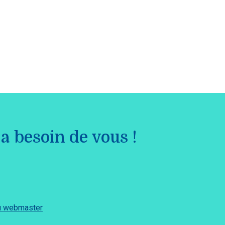
a besoin de vous !
du webmaster