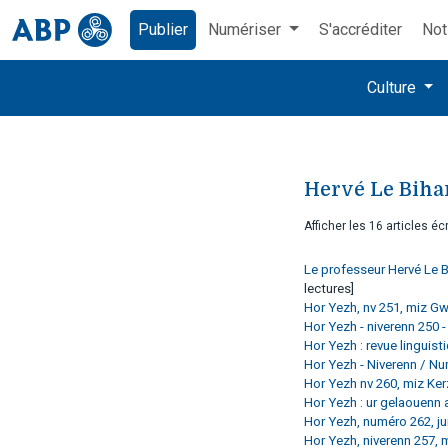
Publier
Numériser
S'accréditer
Not
Culture
Hervé Le Biha
Afficher les 16 articles écr
Le professeur Hervé Le B
lectures]
Hor Yezh, nv 251, miz G
Hor Yezh - niverenn 250
Hor Yezh : revue linguis
Hor Yezh - Niverenn / N
Hor Yezh nv 260, miz Ke
Hor Yezh : ur gelaouenn
Hor Yezh, numéro 262, ju
Hor Yezh, niverenn 257,