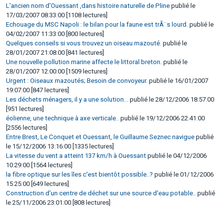
L'ancien nom d'Ouessant ,dans histoire naturelle de Pline
publié le
17/03/2007 08:33:00 [1108 lectures]
Echouage du MSC Napoli : le bilan pour la faune est trÃ¨s lourd.
publié le
04/02/2007 11:33:00 [800 lectures]
Quelques conseils si vous trouvez un oiseau mazouté.
publié le
28/01/2007 21:08:00 [841 lectures]
Une nouvelle pollution marine affecte le littoral breton.
publié le
28/01/2007 12:00:00 [1509 lectures]
Urgent : Oiseaux mazoutés; Besoin de convoyeur.
publié le 16/01/2007
19:07:00 [847 lectures]
Les déchets ménagers, il y a une solution...
publié le 28/12/2006 18:57:00
[951 lectures]
éolienne, une technique à axe verticale..
publié le 19/12/2006 22:41:00
[2556 lectures]
Entre Brest, Le Conquet et Ouessant, le Guillaume Seznec navigue
publié
le 15/12/2006 13:16:00 [1335 lectures]
La vitesse du vent a atteint 137 km/h à Ouessant
publié le 04/12/2006
10:29:00 [1564 lectures]
la fibre optique sur les îles c'est bientôt possible..?
publié le 01/12/2006
15:25:00 [649 lectures]
Construction d'un centre de déchet sur une source d'eau potable..
publié
le 25/11/2006 23:01:00 [808 lectures]