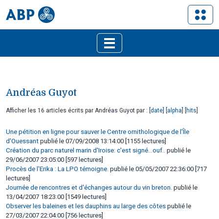
Andréas Guyot
Afficher les 16 articles écrits par Andréas Guyot par : [
date
] [
alpha
] [
hits
]
Une pétition en ligne pour sauver le Centre ornithologique de l'Île
d'Ouessant
publié le 07/09/2008 13:14:00 [1155 lectures]
Création du parc naturel marin d'Iroise: c'est signé...ouf..
publié le
29/06/2007 23:05:00 [597 lectures]
Procès de l'Erika : La LPO témoigne.
publié le 05/05/2007 22:36:00 [717
lectures]
Journée de rencontres et d'échanges autour du vin breton.
publié le
13/04/2007 18:23:00 [1549 lectures]
Observer les baleines et les dauphins au large des côtes
publié le
27/03/2007 22:04:00 [756 lectures]